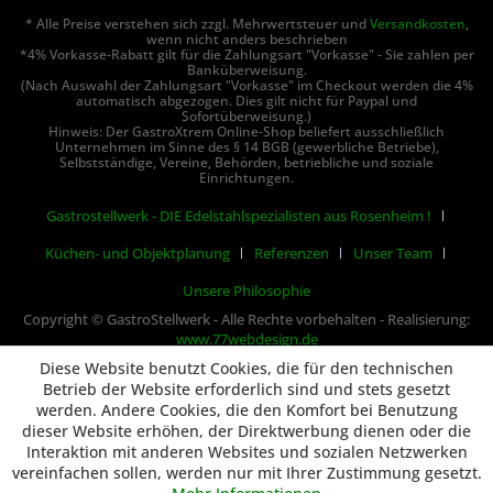
* Alle Preise verstehen sich zzgl. Mehrwertsteuer und
Versandkosten
,
wenn nicht anders beschrieben
*4% Vorkasse-Rabatt gilt für die Zahlungsart "Vorkasse" - Sie zahlen per
Banküberweisung.
(Nach Auswahl der Zahlungsart "Vorkasse" im Checkout werden die 4%
automatisch abgezogen. Dies gilt nicht für Paypal und
Sofortüberweisung.)
Hinweis: Der GastroXtrem Online-Shop beliefert ausschließlich
Unternehmen im Sinne des § 14 BGB (gewerbliche Betriebe),
Selbstständige, Vereine, Behörden, betriebliche und soziale
Einrichtungen.
Gastrostellwerk - DIE Edelstahlspezialisten aus Rosenheim !
Küchen- und Objektplanung
Referenzen
Unser Team
Unsere Philosophie
Copyright © GastroStellwerk - Alle Rechte vorbehalten - Realisierung:
www.77webdesign.de
Diese Website benutzt Cookies, die für den technischen
Betrieb der Website erforderlich sind und stets gesetzt
werden. Andere Cookies, die den Komfort bei Benutzung
dieser Website erhöhen, der Direktwerbung dienen oder die
Interaktion mit anderen Websites und sozialen Netzwerken
vereinfachen sollen, werden nur mit Ihrer Zustimmung gesetzt.