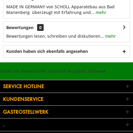
MADE IN GERMANY von SCHOLL Apparatebau aus Bad
Marienberg überzeugt mit Erfahrung und...
mehr
Bewertungen
0
Bewertungen lesen, schreiben und diskutieren...
mehr
Kunden haben sich ebenfalls angesehen
Direkt am Rosenheimer Bahnhof im gelben Stellwerk
SERVICE HOTLINE
KUNDENSERVICE
GASTROSTELLWERK
.