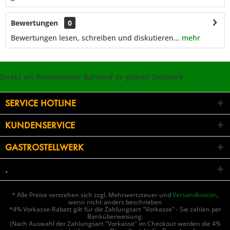
Bewertungen
0
Bewertungen lesen, schreiben und diskutieren...
mehr
Direkt am Rosenheimer Bahnhof im gelben Stellwerk
SERVICE HOTLINE
KUNDENSERVICE
GASTROSTELLWERK
.
* Alle Preise verstehen sich zzgl. Mehrwertsteuer und
Versandkosten
,
wenn nicht anders beschrieben
*4% Vorkasse-Rabatt gilt für die Zahlungsart "Vorkasse" - Sie zahlen per
Banküberweisung.
(Nach Auswahl der Zahlungsart "Vorkasse" im Checkout werden die 4%