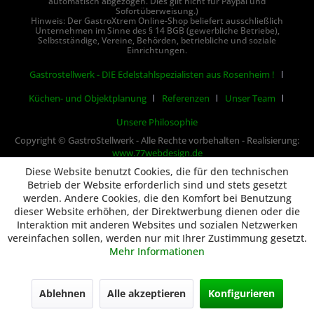
automatisch abgezogen. Dies gilt nicht für Paypal und
Sofortüberweisung.)
Hinweis: Der GastroXtrem Online-Shop beliefert ausschließlich
Unternehmen im Sinne des § 14 BGB (gewerbliche Betriebe),
Selbstständige, Vereine, Behörden, betriebliche und soziale
Einrichtungen.
Gastrostellwerk - DIE Edelstahlspezialisten aus Rosenheim !
Küchen- und Objektplanung
Referenzen
Unser Team
Unsere Philosophie
Copyright © GastroStellwerk - Alle Rechte vorbehalten - Realisierung:
www.77webdesign.de
Diese Website benutzt Cookies, die für den technischen
Betrieb der Website erforderlich sind und stets gesetzt
werden. Andere Cookies, die den Komfort bei Benutzung
dieser Website erhöhen, der Direktwerbung dienen oder die
Interaktion mit anderen Websites und sozialen Netzwerken
vereinfachen sollen, werden nur mit Ihrer Zustimmung gesetzt.
Mehr Informationen
Ablehnen
Alle akzeptieren
Konfigurieren