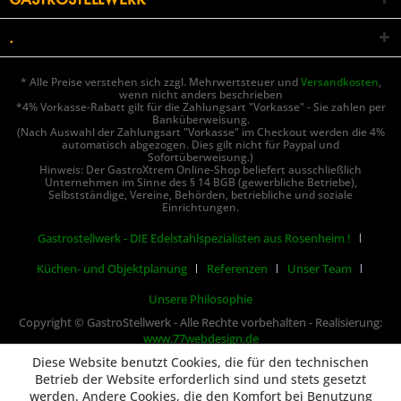
.
* Alle Preise verstehen sich zzgl. Mehrwertsteuer und
Versandkosten
,
wenn nicht anders beschrieben
*4% Vorkasse-Rabatt gilt für die Zahlungsart "Vorkasse" - Sie zahlen per
Banküberweisung.
(Nach Auswahl der Zahlungsart "Vorkasse" im Checkout werden die 4%
automatisch abgezogen. Dies gilt nicht für Paypal und
Sofortüberweisung.)
Hinweis: Der GastroXtrem Online-Shop beliefert ausschließlich
Unternehmen im Sinne des § 14 BGB (gewerbliche Betriebe),
Selbstständige, Vereine, Behörden, betriebliche und soziale
Einrichtungen.
Gastrostellwerk - DIE Edelstahlspezialisten aus Rosenheim !
Küchen- und Objektplanung
Referenzen
Unser Team
Unsere Philosophie
Copyright © GastroStellwerk - Alle Rechte vorbehalten - Realisierung:
www.77webdesign.de
Diese Website benutzt Cookies, die für den technischen
Betrieb der Website erforderlich sind und stets gesetzt
werden. Andere Cookies, die den Komfort bei Benutzung