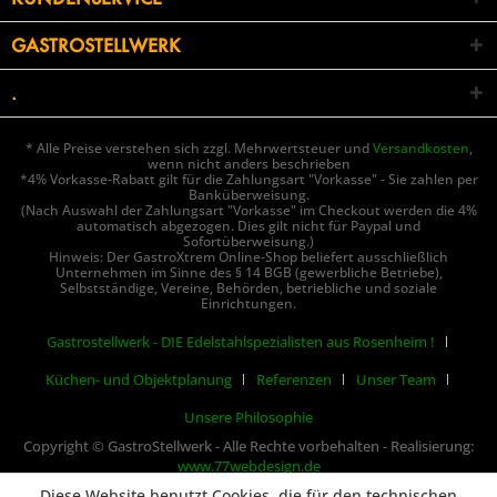
GASTROSTELLWERK
.
* Alle Preise verstehen sich zzgl. Mehrwertsteuer und
Versandkosten
,
wenn nicht anders beschrieben
*4% Vorkasse-Rabatt gilt für die Zahlungsart "Vorkasse" - Sie zahlen per
Banküberweisung.
(Nach Auswahl der Zahlungsart "Vorkasse" im Checkout werden die 4%
automatisch abgezogen. Dies gilt nicht für Paypal und
Sofortüberweisung.)
Hinweis: Der GastroXtrem Online-Shop beliefert ausschließlich
Unternehmen im Sinne des § 14 BGB (gewerbliche Betriebe),
Selbstständige, Vereine, Behörden, betriebliche und soziale
Einrichtungen.
Gastrostellwerk - DIE Edelstahlspezialisten aus Rosenheim !
Küchen- und Objektplanung
Referenzen
Unser Team
Unsere Philosophie
Copyright © GastroStellwerk - Alle Rechte vorbehalten - Realisierung:
www.77webdesign.de
Diese Website benutzt Cookies, die für den technischen