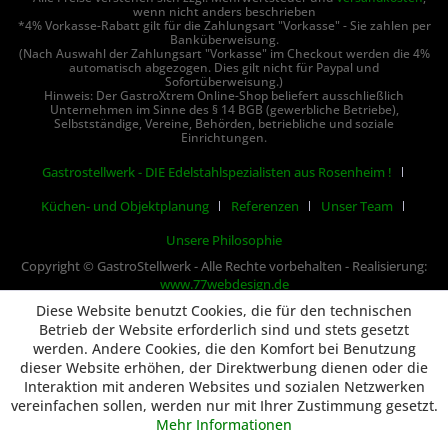
wenn nicht anders beschrieben
*4% Vorkasse-Rabatt gilt für die Zahlungsart "Vorkasse" - Sie zahlen per
Banküberweisung.
(Nach Auswahl der Zahlungsart "Vorkasse" im Checkout werden die 4%
automatisch abgezogen. Dies gilt nicht für Paypal und
Sofortüberweisung.)
Hinweis: Der GastroXtrem Online-Shop beliefert ausschließlich
Unternehmen im Sinne des § 14 BGB (gewerbliche Betriebe),
Selbstständige, Vereine, Behörden, betriebliche und soziale
Einrichtungen.
Gastrostellwerk - DIE Edelstahlspezialisten aus Rosenheim !
Küchen- und Objektplanung
Referenzen
Unser Team
Unsere Philosophie
Copyright © GastroStellwerk - Alle Rechte vorbehalten - Realisierung:
www.77webdesign.de
Diese Website benutzt Cookies, die für den technischen
Betrieb der Website erforderlich sind und stets gesetzt
werden. Andere Cookies, die den Komfort bei Benutzung
dieser Website erhöhen, der Direktwerbung dienen oder die
Interaktion mit anderen Websites und sozialen Netzwerken
vereinfachen sollen, werden nur mit Ihrer Zustimmung gesetzt.
Mehr Informationen