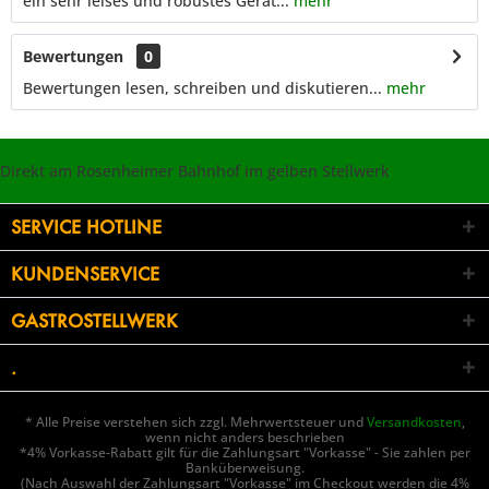
ein sehr leises und robustes Gerät...
mehr
Bewertungen
0
Bewertungen lesen, schreiben und diskutieren...
mehr
Direkt am Rosenheimer Bahnhof im gelben Stellwerk
SERVICE HOTLINE
KUNDENSERVICE
GASTROSTELLWERK
.
* Alle Preise verstehen sich zzgl. Mehrwertsteuer und
Versandkosten
,
wenn nicht anders beschrieben
*4% Vorkasse-Rabatt gilt für die Zahlungsart "Vorkasse" - Sie zahlen per
Banküberweisung.
(Nach Auswahl der Zahlungsart "Vorkasse" im Checkout werden die 4%