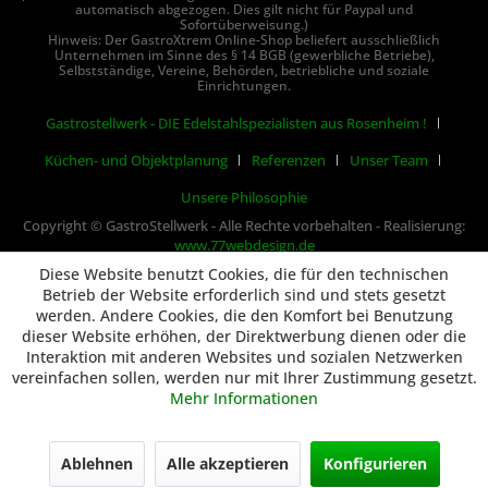
automatisch abgezogen. Dies gilt nicht für Paypal und
Sofortüberweisung.)
Hinweis: Der GastroXtrem Online-Shop beliefert ausschließlich
Unternehmen im Sinne des § 14 BGB (gewerbliche Betriebe),
Selbstständige, Vereine, Behörden, betriebliche und soziale
Einrichtungen.
Gastrostellwerk - DIE Edelstahlspezialisten aus Rosenheim !
Küchen- und Objektplanung
Referenzen
Unser Team
Unsere Philosophie
Copyright © GastroStellwerk - Alle Rechte vorbehalten - Realisierung:
www.77webdesign.de
Diese Website benutzt Cookies, die für den technischen
Betrieb der Website erforderlich sind und stets gesetzt
werden. Andere Cookies, die den Komfort bei Benutzung
dieser Website erhöhen, der Direktwerbung dienen oder die
Interaktion mit anderen Websites und sozialen Netzwerken
vereinfachen sollen, werden nur mit Ihrer Zustimmung gesetzt.
Mehr Informationen
Ablehnen
Alle akzeptieren
Konfigurieren